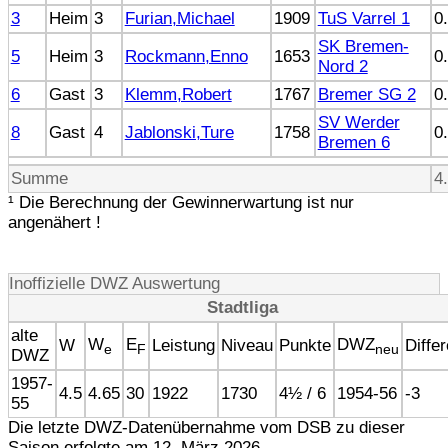
3
Heim
3
Furian,Michael
1909
TuS Varrel 1
0
SK Bremen-
5
Heim
3
Rockmann,Enno
1653
0
Nord 2
6
Gast
3
Klemm,Robert
1767
Bremer SG 2
0
SV Werder
8
Gast
4
Jablonski,Ture
1758
0
Bremen 6
Summe
4
¹ Die Berechnung der Gewinnerwartung ist nur
angenähert !
Inoffizielle DWZ Auswertung
Stadtliga
alte
W
E
DWZ
W
Leistung
Niveau
Punkte
Diffe
e
F
neu
DWZ
1957-
4.5
4.65
30
1922
1730
4½ / 6
1954-56
-3
55
Die letzte DWZ-Datenübernahme vom DSB zu dieser
Saison erfolgte am 12. März 2026