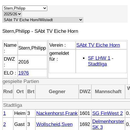
Stern,Philipp - SAbt TV Eiche Horn
Name
Verein :
SAbt TV Eiche Horn
Stern,Philipp
:
gemeldet
SF LHW 1
-
DWZ
für :
2016
Stadtliga
:
ELO :
1976
gespielte Partien
Rnd
Ort
Brt
Gegner
DWZ
Mannschaft
Stadtliga
1
Heim
3
Nackenhorst,Frank
1601
SG FinWest 2
0
Delmenhorster
2
Gast
3
Wollscheid,Sven
1692
0
SK 3