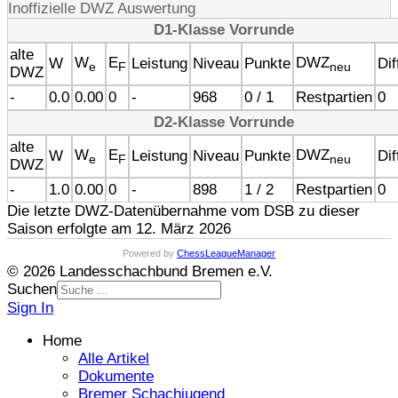
Inoffizielle DWZ Auswertung
D1-Klasse Vorrunde
alte
W
E
DWZ
W
Leistung
Niveau
Punkte
Dif
e
F
neu
DWZ
-
0.0
0.00
0
-
968
0 / 1
Restpartien
0
D2-Klasse Vorrunde
alte
W
E
DWZ
W
Leistung
Niveau
Punkte
Dif
e
F
neu
DWZ
-
1.0
0.00
0
-
898
1 / 2
Restpartien
0
Die letzte DWZ-Datenübernahme vom DSB zu dieser
Saison erfolgte am 12. März 2026
Powered by
ChessLeagueManager
© 2026 Landesschachbund Bremen e.V.
Suchen
Sign In
Home
Alle Artikel
Dokumente
Bremer Schachjugend