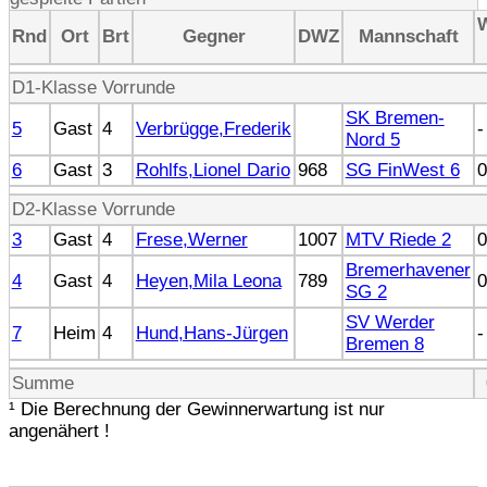
Rnd
Ort
Brt
Gegner
DWZ
Mannschaft
D1-Klasse Vorrunde
SK Bremen-
5
Gast
4
Verbrügge,Frederik
-
Nord 5
6
Gast
3
Rohlfs,Lionel Dario
968
SG FinWest 6
0
D2-Klasse Vorrunde
3
Gast
4
Frese,Werner
1007
MTV Riede 2
0
Bremerhavener
4
Gast
4
Heyen,Mila Leona
789
0
SG 2
SV Werder
7
Heim
4
Hund,Hans-Jürgen
-
Bremen 8
Summe
¹ Die Berechnung der Gewinnerwartung ist nur
angenähert !