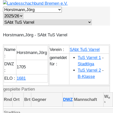
Horstmann,Jörg - SAbt TuS Varrel
Name
Verein :
SAbt TuS Varrel
Horstmann,Jörg
:
gemeldet
TuS Varrel 1
-
DWZ
für :
Stadtliga
1705
:
TuS Varrel 2
-
B-Klasse
ELO :
1681
gespielte Partien
W
e
Rnd
Ort
Brt
Gegner
DWZ
Mannschaft
¹
Stadtliga