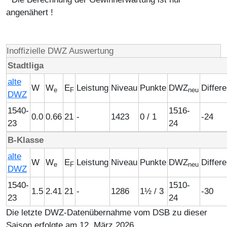
angenähert !
Inoffizielle DWZ Auswertung
Stadtliga
alte
W
W
E
Leistung
Niveau
Punkte
DWZ
Differ
e
F
neu
DWZ
1540-
1516-
0.0
0.66
21
-
1423
0 / 1
-24
23
24
B-Klasse
alte
W
W
E
Leistung
Niveau
Punkte
DWZ
Differ
e
F
neu
DWZ
1540-
1510-
1.5
2.41
21
-
1286
1½ / 3
-30
23
24
Die letzte DWZ-Datenübernahme vom DSB zu dieser
Saison erfolgte am 12. März 2026