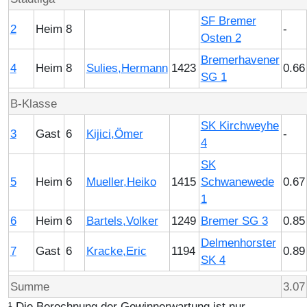
SF Bremer
2
Heim
8
-
Osten 2
Bremerhavener
4
Heim
8
Sulies,Hermann
1423
0.66
SG 1
B-Klasse
SK Kirchweyhe
3
Gast
6
Kijici,Ömer
-
4
SK
5
Heim
6
Mueller,Heiko
1415
Schwanewede
0.67
1
6
Heim
6
Bartels,Volker
1249
Bremer SG 3
0.85
Delmenhorster
7
Gast
6
Kracke,Eric
1194
0.89
SK 4
Summe
3.07
¹ Die Berechnung der Gewinnerwartung ist nur