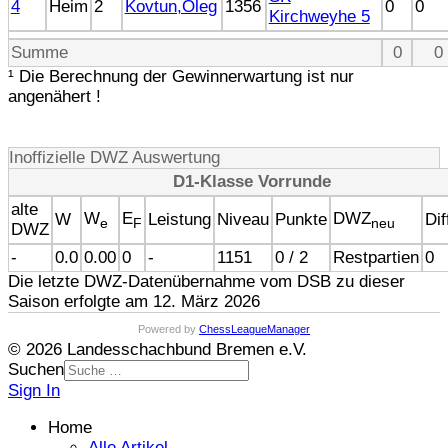
4
Heim
2
Kovtun,Oleg
1356
0
0
Kirchweyhe 5
Summe
0
0 
¹ Die Berechnung der Gewinnerwartung ist nur
angenähert !
Inoffizielle DWZ Auswertung
D1-Klasse Vorrunde
alte
W
E
DWZ
W
Leistung
Niveau
Punkte
Dif
e
F
neu
DWZ
-
0.0
0.00
0
-
1151
0 / 2
Restpartien
0
Die letzte DWZ-Datenübernahme vom DSB zu dieser
Saison erfolgte am 12. März 2026
Powered by
ChessLeagueManager
© 2026 Landesschachbund Bremen e.V.
Suchen
Sign In
Home
Alle Artikel