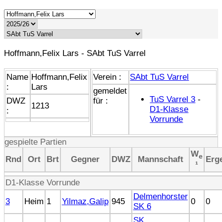
Hoffmann,Felix Lars - SAbt TuS Varrel
Name
Hoffmann,Felix
Verein :
SAbt TuS Varrel
:
Lars
gemeldet
TuS Varrel 3
-
DWZ
für :
1213
D1-Klasse
:
Vorrunde
gespielte Partien
W
e
Rnd
Ort
Brt
Gegner
DWZ
Mannschaft
Erg
¹
D1-Klasse Vorrunde
Delmenhorster
3
Heim
1
Yilmaz,Galip
945
0
0
SK 6
SK