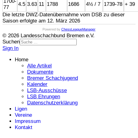
1700-
4.5
3.63
11
1788
1686
4½ / 7
1739-78
+ 39
77
Die letzte DWZ-Datenübernahme vom DSB zu dieser
Saison erfolgte am 12. März 2026
Powered by
ChessLeagueManager
© 2026 Landesschachbund Bremen e.V.
Suchen
Sign In
Home
Alle Artikel
Dokumente
Bremer Schachjugend
Kalender
LSB-Ausschüsse
LSB Ehrungen
Datenschutzerklärung
Ligen
Vereine
Impressum
Kontakt