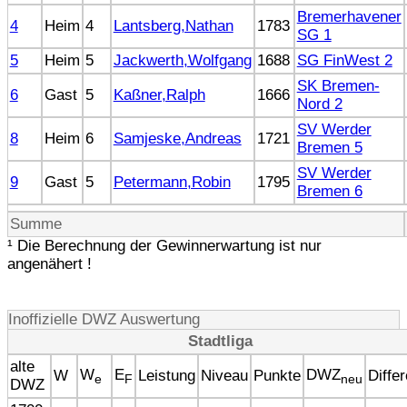
Bremerhavener
4
Heim
4
Lantsberg,Nathan
1783
SG 1
5
Heim
5
Jackwerth,Wolfgang
1688
SG FinWest 2
SK Bremen-
6
Gast
5
Kaßner,Ralph
1666
Nord 2
SV Werder
8
Heim
6
Samjeske,Andreas
1721
Bremen 5
SV Werder
9
Gast
5
Petermann,Robin
1795
Bremen 6
Summe
¹ Die Berechnung der Gewinnerwartung ist nur
angenähert !
Inoffizielle DWZ Auswertung
Stadtliga
alte
W
E
DWZ
W
Leistung
Niveau
Punkte
Diffe
e
F
neu
DWZ