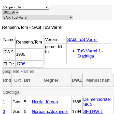
Rehpenn,Tom - SAbt TuS Varrel
Name
Verein :
SAbt TuS Varrel
Rehpenn,Tom
:
gemeldet
TuS Varrel 1
-
DWZ
für :
1900
Stadtliga
:
ELO :
1798
gespielte Partien
Rnd
Ort
Brt
Gegner
DWZ
Mannschaft
Stadtliga
Delmenhorster
1
Gast
5
Hurrle,Jürgen
1588
SK 3
3
Gast
5
Norbach,Alexander
1794
SF LHW 1