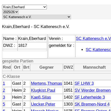
Krain,Eberhard - SC Kattenesch e.V.
Name :
Krain,Eberhard
Verein :
SC Kattenesch e.V
DWZ :
1817
gemeldet für :
SC Kattenes
gespielte Partien
Rnd
Ort
Brt
Gegner
DWZ
Mannschaft
C-Klasse
1
Gast
2
Mertens,Thomas
1041
SF LHW 3
2
Heim
2
Klugkist,Paul
1651
SV Werder Bremen
3
Heim
2
Kaeß,Silas
1402
SF Leherheide 3
5
Gast
2
Uecker,Peter
1303
SK Bremen-Nord 4