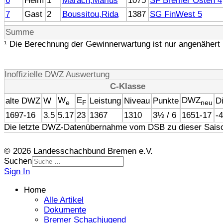
6
Heim
1
Marach,Marius
1075
SF Bremer Osten 4
7
Gast
2
Boussitou,Rida
1387
SG FinWest 5
Summe
¹ Die Berechnung der Gewinnerwartung ist nur angenähert 
Inoffizielle DWZ Auswertung
C-Klasse
W
E
DWZ
alte DWZ
W
Leistung
Niveau
Punkte
Di
e
F
neu
1697-16
3.5
5.17
23
1367
1310
3½ / 6
1651-17
-
Die letzte DWZ-Datenübernahme vom DSB zu dieser Saiso
© 2026 Landesschachbund Bremen e.V.
Suchen
Sign In
Home
Alle Artikel
Dokumente
Bremer Schachjugend