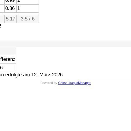
0.99
1
0.86
1
5.17
3.5 / 6
!
fferenz
46
n erfolgte am 12. März 2026
Powered by
ChessLeagueManager