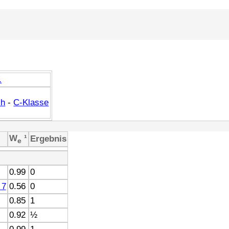
.
ch
-
C-Klasse
W
¹
Ergebnis
e
0.99
0
 7
0.56
0
0.85
1
0.92
½