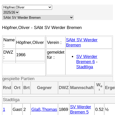
Höpfner,Oliver - SAbt SV Werder Bremen
Name
SAbt SV Werder
Höpfner,Oliver
Verein :
:
Bremen
DWZ
gemeldet
1966
SV Werder
:
für :
Bremen 6
-
Stadtliga
gespielte Partien
W
e
Rnd
Ort
Brt
Gegner
DWZ
Mannschaft
Erge
¹
Stadtliga
SV Werder
1
Gast
2
Glaß,Thomas
1869
0.52
½
Bremen 5