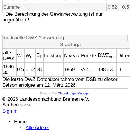
Summe
0.52
0.5 
¹ Die Berechnung der Gewinnerwartung ist nur
angenähert !
Inoffizielle DWZ Auswertung
Stadtliga
alte
W
E
DWZ
W
Leistung
Niveau
Punkte
Diffe
e
F
neu
DWZ
1886-
0.5
0.52
28
-
1869
½ / 1
1885-31
-1
30
Die letzte DWZ-Datenübernahme vom DSB zu dieser
Saison erfolgte am 12. März 2026
Powered by
ChessLeagueManager
© 2026 Landesschachbund Bremen e.V.
Suchen
Sign In
Home
Alle Artikel