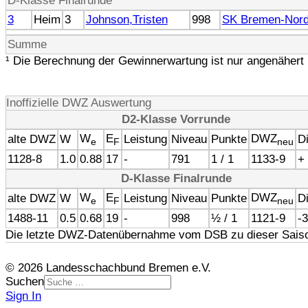
D-Klasse Finalrunde
3
Heim
3
Johnson,Tristen
998
SK Bremen-Nord
Summe
¹ Die Berechnung der Gewinnerwartung ist nur angenähert 
Inoffizielle DWZ Auswertung
D2-Klasse Vorrunde
W
E
DWZ
alte DWZ
W
Leistung
Niveau
Punkte
Di
e
F
neu
1128-8
1.0
0.88
17
-
791
1 / 1
1133-9
+
D-Klasse Finalrunde
W
E
DWZ
alte DWZ
W
Leistung
Niveau
Punkte
Di
e
F
neu
1488-11
0.5
0.68
19
-
998
½ / 1
1121-9
-
Die letzte DWZ-Datenübernahme vom DSB zu dieser Saiso
© 2026 Landesschachbund Bremen e.V.
Suchen
Sign In