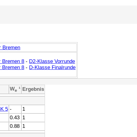
r Bremen
 Bremen 8
-
D2-Klasse Vorrunde
 Bremen 8
-
D-Klasse Finalrunde
W
¹
Ergebnis
e
SK 5
-
1
0.43
1
0.88
1