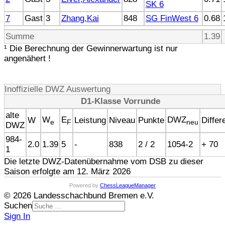
SK 6
7
Gast
3
Zhang,Kai
848
SG FinWest 6
0.68
Summe
1.39
¹ Die Berechnung der Gewinnerwartung ist nur
angenähert !
Inoffizielle DWZ Auswertung
D1-Klasse Vorrunde
alte
W
E
DWZ
W
Leistung
Niveau
Punkte
Differ
e
F
neu
DWZ
984-
2.0
1.39
5
-
838
2 / 2
1054-2
+ 70
1
Die letzte DWZ-Datenübernahme vom DSB zu dieser
Saison erfolgte am 12. März 2026
Powered by
ChessLeagueManager
© 2026 Landesschachbund Bremen e.V.
Suchen
Sign In