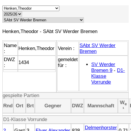
Henken,Theodor - SAbt SV Werder Bremen
Name
SAbt SV Werder
Henken,Theodor
Verein :
:
Bremen
DWZ
gemeldet
1434
SV Werder
:
für :
Bremen 9
-
D1-
Klasse
Vorrunde
gespielte Partien
W
e
Rnd
Ort
Brt
Gegner
DWZ
Mannschaft
¹
D1-Klasse Vorrunde
Delmenhorster
2
Gast
3
Elver,Alexander
828
0.71