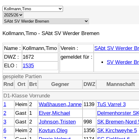
Kollmann,Timo - SAbt SV Werder Bremen
Name :
Kollmann,Timo
Verein :
SAbt SV Werder B
DWZ :
1672
gemeldet für :
SV Werder B
ELO :
1535
gespielte Partien
Rnd
Ort
Brt
Gegner
DWZ
Mannschaft
D1-Klasse Vorrunde
1
Heim
2
Waßhausen,Janne
1139
TuS Varrel 3
2
Gast
1
Elver,Michael
Delmenhorster SK
3
Gast
2
Johnson,Tristen
998
SK Bremen-Nord 
6
Heim
2
Kovtun,Oleg
1356
SK Kirchweyhe 5