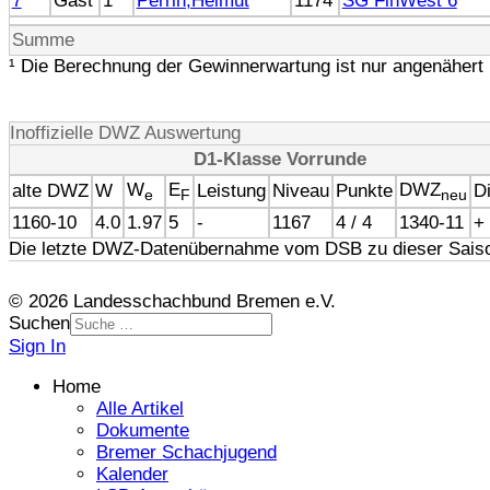
7
Gast
1
Perrin,Helmut
1174
SG FinWest 6
Summe
¹ Die Berechnung der Gewinnerwartung ist nur angenähert 
Inoffizielle DWZ Auswertung
D1-Klasse Vorrunde
W
E
DWZ
alte DWZ
W
Leistung
Niveau
Punkte
Di
e
F
neu
1160-10
4.0
1.97
5
-
1167
4 / 4
1340-11
+
Die letzte DWZ-Datenübernahme vom DSB zu dieser Saiso
© 2026 Landesschachbund Bremen e.V.
Suchen
Sign In
Home
Alle Artikel
Dokumente
Bremer Schachjugend
Kalender