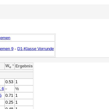
remen
remen 9
-
D1-Klasse Vorrunde
W
¹
Ergebnis
e
0.53
1
 6
-
½
5
0.71
1
0.25
1