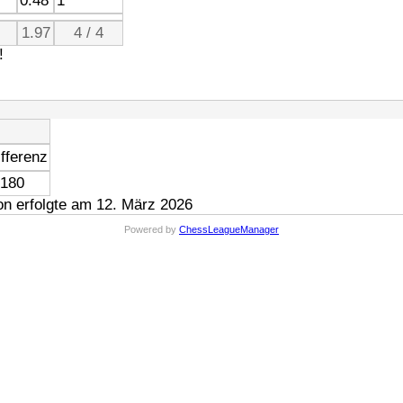
0.48
1
1.97
4 / 4
!
fferenz
 180
n erfolgte am 12. März 2026
Powered by
ChessLeagueManager