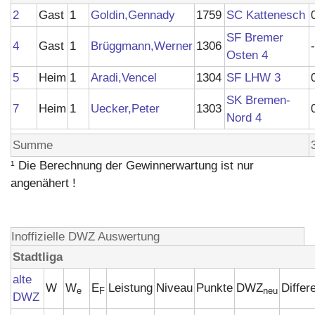
2
Gast
1
Goldin,Gennady
1759
SC Kattenesch
SF Bremer
4
Gast
1
Brüggmann,Werner
1306
-
Osten 4
5
Heim
1
Aradi,Vencel
1304
SF LHW 3
SK Bremen-
7
Heim
1
Uecker,Peter
1303
Nord 4
Summe
¹ Die Berechnung der Gewinnerwartung ist nur
angenähert !
Inoffizielle DWZ Auswertung
Stadtliga
alte
W
W
E
Leistung
Niveau
Punkte
DWZ
Differ
e
F
neu
DWZ