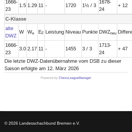
1666-
1678-
1.5
1.29
11
-
1720
1½ / 3
+ 12
23
24
C-Klasse
alte
W
W
E
Leistung
Niveau
Punkte
DWZ
Differ
e
F
neu
DWZ
1666-
1713-
3.0
2.17
11
-
1455
3 / 3
+ 47
23
24
Die letzte DWZ-Datenübernahme vom DSB zu dieser
Saison erfolgte am 12. März 2026
Powered by
ChessLeagueManager
© 2026 Landesschachbund Bremen e.V.