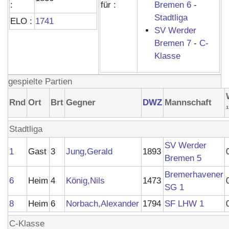
:
für :
Bremen 6
-
Stadtliga
ELO :
1741
SV Werder
Bremen 7
-
C-
Klasse
gespielte Partien
Rnd
Ort
Brt
Gegner
DWZ
Mannschaft
¹
Stadtliga
SV Werder
1
Gast
3
Jung,Gerald
1893
Bremen 5
Bremerhavener
6
Heim
4
König,Nils
1473
SG 1
8
Heim
6
Norbach,Alexander
1794
SF LHW 1
C-Klasse