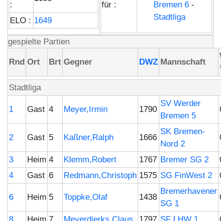
:
für :
Bremen 6
-
Stadtliga
ELO :
1649
gespielte Partien
Rnd
Ort
Brt
Gegner
DWZ
Mannschaft
Stadtliga
SV Werder
1
Gast
4
Meyer,Irmin
1790
Bremen 5
SK Bremen-
2
Gast
5
Kaßner,Ralph
1666
Nord 2
3
Heim
4
Klemm,Robert
1767
Bremer SG 2
4
Gast
6
Redmann,Christoph
1575
SG FinWest 2
Bremerhavener
6
Heim
5
Toppke,Olaf
1438
SG 1
8
Heim
7
Meyerdierks,Claus
1797
SF LHW 1