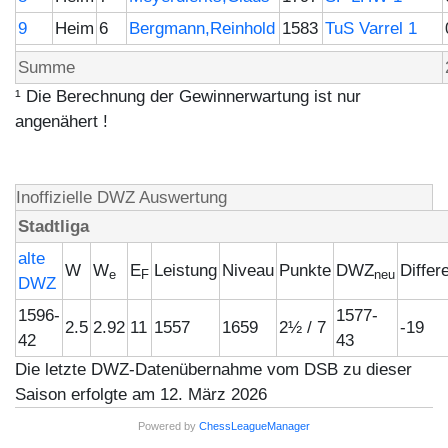
9
Heim
6
Bergmann,Reinhold
1583
TuS Varrel 1
Summe
¹ Die Berechnung der Gewinnerwartung ist nur
angenähert !
Inoffizielle DWZ Auswertung
Stadtliga
alte
W
W
E
Leistung
Niveau
Punkte
DWZ
Differ
e
F
neu
DWZ
1596-
1577-
2.5
2.92
11
1557
1659
2½ / 7
-19
42
43
Die letzte DWZ-Datenübernahme vom DSB zu dieser
Saison erfolgte am 12. März 2026
Powered by
ChessLeagueManager