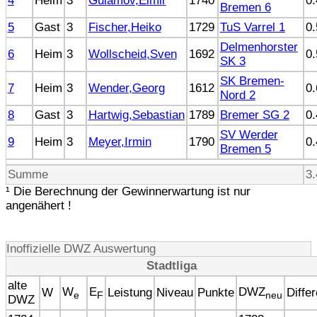
4
Heim
3
Gulamov,Elmir
1740
0.
Bremen 6
5
Gast
3
Fischer,Heiko
1729
TuS Varrel 1
0.
Delmenhorster
6
Heim
3
Wollscheid,Sven
1692
0.
SK 3
SK Bremen-
7
Heim
3
Wender,Georg
1612
0.
Nord 2
8
Gast
3
Hartwig,Sebastian
1789
Bremer SG 2
0.
SV Werder
9
Heim
3
Meyer,Irmin
1790
0.
Bremen 5
Summe
3.
¹ Die Berechnung der Gewinnerwartung ist nur
angenähert !
Inoffizielle DWZ Auswertung
Stadtliga
alte
W
E
DWZ
W
Leistung
Niveau
Punkte
Diffe
e
F
neu
DWZ