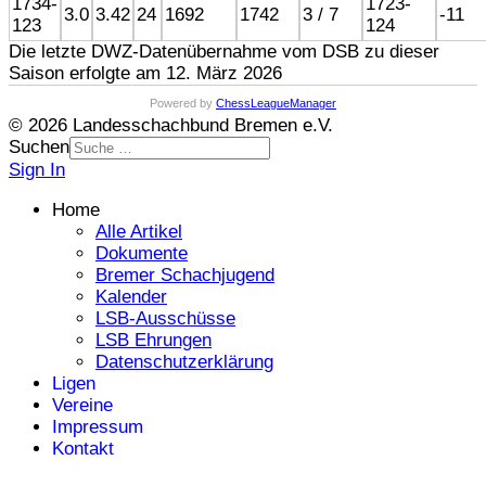
1734-
1723-
3.0
3.42
24
1692
1742
3 / 7
-11
123
124
Die letzte DWZ-Datenübernahme vom DSB zu dieser
Saison erfolgte am 12. März 2026
Powered by
ChessLeagueManager
© 2026 Landesschachbund Bremen e.V.
Suchen
Sign In
Home
Alle Artikel
Dokumente
Bremer Schachjugend
Kalender
LSB-Ausschüsse
LSB Ehrungen
Datenschutzerklärung
Ligen
Vereine
Impressum
Kontakt