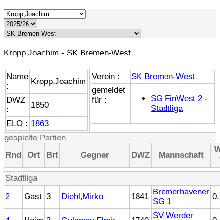
Kropp,Joachim - SK Bremen-West
Name
Verein :
SK Bremen-West
Kropp,Joachim
:
gemeldet
SG FinWest 2
-
DWZ
für :
1850
Stadtliga
:
ELO :
1863
gespielte Partien
Rnd
Ort
Brt
Gegner
DWZ
Mannschaft
Stadtliga
Bremerhavener
2
Gast
3
Diehl,Mirko
1841
0.
SG 1
SV Werder