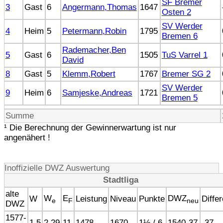
SF Bremer
3
Gast
6
Angermann,Thomas
1647
Osten 2
SV Werder
4
Heim
5
Petermann,Robin
1795
Bremen 6
Rademacher,Ben
5
Gast
6
1505
TuS Varrel 1
David
8
Gast
5
Klemm,Robert
1767
Bremer SG 2
SV Werder
9
Heim
6
Samjeske,Andreas
1721
Bremen 5
Summe
¹ Die Berechnung der Gewinnerwartung ist nur
angenähert !
Inoffizielle DWZ Auswertung
Stadtliga
alte
W
E
DWZ
W
Leistung
Niveau
Punkte
Diffe
e
F
neu
DWZ
1577-
1.5
2.29
11
1478
1670
1½ / 6
1540-37
-37