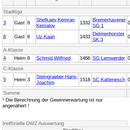
Stadtliga
Shefkaev,Kemran
Bremerhavener
3
Gast
8
1332
Kemalov
SG 1
Delmenhorster
8
Gast
8
Uz,Kaan
1433
SK 3
A-Klasse
4
Heim
8
Schmid,Wilfried
1466
SG Lemwerder
C-Klasse
Steingraeber,Hans-
5
Heim
3
1518
SC Kattenesch
Joachim
Summe
¹ Die Berechnung der Gewinnerwartung ist nur
angenähert !
Inoffizielle DWZ Auswertung