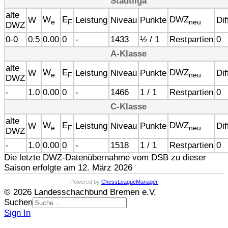
Stadtliga
alte
W
E
DWZ
W
Leistung
Niveau
Punkte
Dif
e
F
neu
DWZ
0-0
0.5
0.00
0
-
1433
½ / 1
Restpartien
0
A-Klasse
alte
W
E
DWZ
W
Leistung
Niveau
Punkte
Dif
e
F
neu
DWZ
-
1.0
0.00
0
-
1466
1 / 1
Restpartien
0
C-Klasse
alte
W
E
DWZ
W
Leistung
Niveau
Punkte
Dif
e
F
neu
DWZ
-
1.0
0.00
0
-
1518
1 / 1
Restpartien
0
Die letzte DWZ-Datenübernahme vom DSB zu dieser
Saison erfolgte am 12. März 2026
Powered by
ChessLeagueManager
© 2026 Landesschachbund Bremen e.V.
Suchen
Sign In