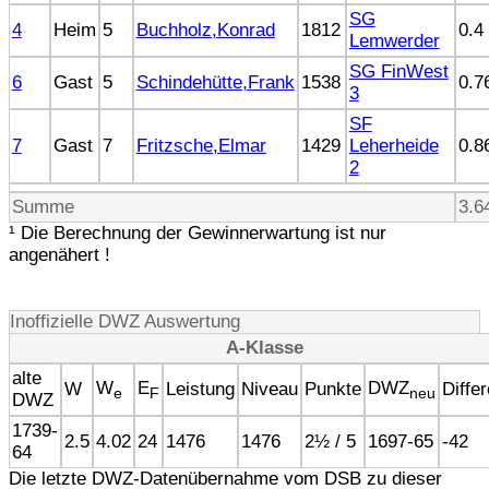
SG
4
Heim
5
Buchholz,Konrad
1812
0.4
Lemwerder
SG FinWest
6
Gast
5
Schindehütte,Frank
1538
0.7
3
SF
7
Gast
7
Fritzsche,Elmar
1429
Leherheide
0.8
2
Summe
3.6
¹ Die Berechnung der Gewinnerwartung ist nur
angenähert !
Inoffizielle DWZ Auswertung
A-Klasse
alte
W
E
DWZ
W
Leistung
Niveau
Punkte
Diffe
e
F
neu
DWZ
1739-
2.5
4.02
24
1476
1476
2½ / 5
1697-65
-42
64
Die letzte DWZ-Datenübernahme vom DSB zu dieser