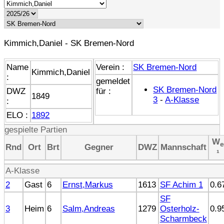
Kimmich,Daniel - SK Bremen-Nord
Name
Verein :
SK Bremen-Nord
Kimmich,Daniel
:
gemeldet
SK Bremen-Nord
DWZ
für :
1849
3
-
A-Klasse
:
ELO :
1892
gespielte Partien
W
e
Rnd
Ort
Brt
Gegner
DWZ
Mannschaft
¹
A-Klasse
2
Gast
6
Ernst,Markus
1613
SF Achim 1
0.6
SF
3
Heim
6
Salm,Andreas
1279
Osterholz-
0.9
Scharmbeck