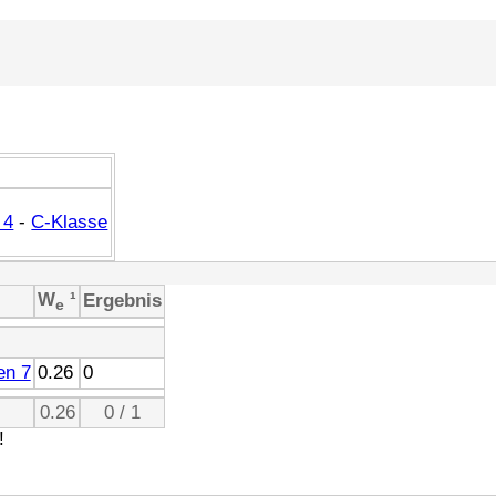
 4
-
C-Klasse
W
¹
Ergebnis
e
en 7
0.26
0
0.26
0 / 1
!