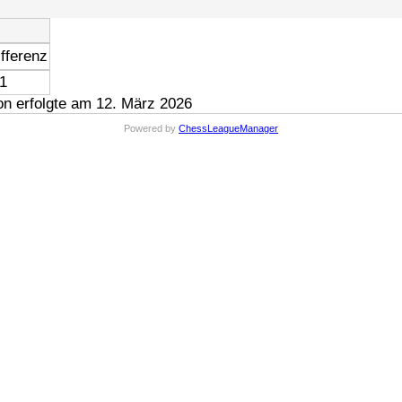
fferenz
11
n erfolgte am 12. März 2026
Powered by
ChessLeagueManager