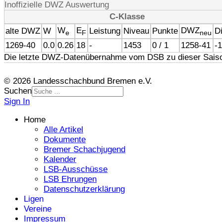
Inoffizielle DWZ Auswertung
C-Klasse
W
E
DWZ
alte DWZ
W
Leistung
Niveau
Punkte
Di
e
F
neu
1269-40
0.0
0.26
18
-
1453
0 / 1
1258-41
-
Die letzte DWZ-Datenübernahme vom DSB zu dieser Saiso
© 2026 Landesschachbund Bremen e.V.
Suchen
Sign In
Home
Alle Artikel
Dokumente
Bremer Schachjugend
Kalender
LSB-Ausschüsse
LSB Ehrungen
Datenschutzerklärung
Ligen
Vereine
Impressum