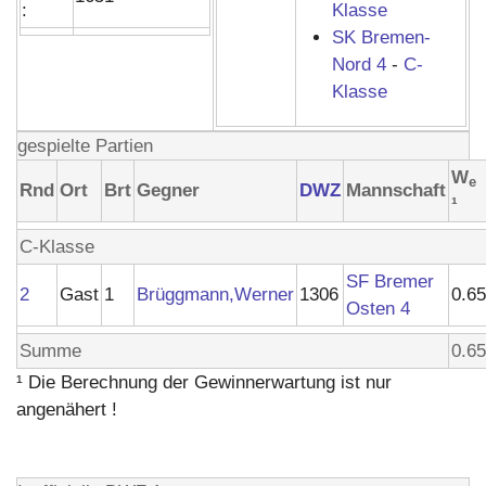
:
Klasse
SK Bremen-
Nord 4
-
C-
Klasse
gespielte Partien
W
e
Rnd
Ort
Brt
Gegner
DWZ
Mannschaft
¹
C-Klasse
SF Bremer
2
Gast
1
Brüggmann,Werner
1306
0.65
Osten 4
Summe
0.65
¹ Die Berechnung der Gewinnerwartung ist nur
angenähert !