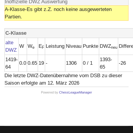
Inoffizielle DWZ Auswertung
A-Klasse-Es gibt z.Z. noch keine ausgewerteten
Partien.
C-Klasse
alte
W
W
E
Leistung
Niveau
Punkte
DWZ
Differ
e
F
neu
DWZ
1419-
1393-
0.0
0.65
19
-
1306
0 / 1
-26
64
65
Die letzte DWZ-Datenübernahme vom DSB zu dieser
Saison erfolgte am 12. März 2026
Powered by
ChessLeagueManager