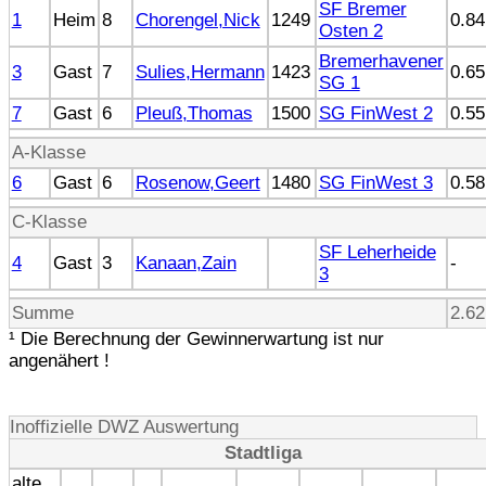
SF Bremer
1
Heim
8
Chorengel,Nick
1249
0.84
Osten 2
Bremerhavener
3
Gast
7
Sulies,Hermann
1423
0.65
SG 1
7
Gast
6
Pleuß,Thomas
1500
SG FinWest 2
0.55
A-Klasse
6
Gast
6
Rosenow,Geert
1480
SG FinWest 3
0.58
C-Klasse
SF Leherheide
4
Gast
3
Kanaan,Zain
-
3
Summe
2.62
¹ Die Berechnung der Gewinnerwartung ist nur
angenähert !
Inoffizielle DWZ Auswertung
Stadtliga
alte