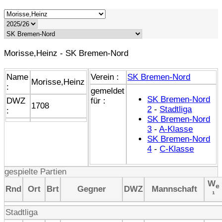
Morisse,Heinz - SK Bremen-Nord
Name
Verein :
SK Bremen-Nord
Morisse,Heinz
:
gemeldet
SK Bremen-Nord
DWZ
für :
1708
2
-
Stadtliga
:
SK Bremen-Nord
3
-
A-Klasse
SK Bremen-Nord
4
-
C-Klasse
gespielte Partien
W
e
Rnd
Ort
Brt
Gegner
DWZ
Mannschaft
¹
Stadtliga