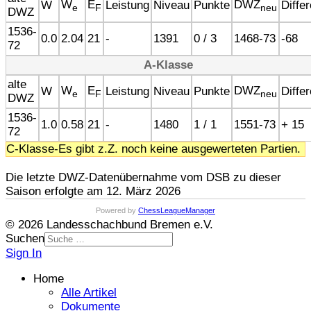
W
E
DWZ
W
Leistung
Niveau
Punkte
Diffe
e
F
neu
DWZ
1536-
0.0
2.04
21
-
1391
0 / 3
1468-73
-68
72
A-Klasse
alte
W
E
DWZ
W
Leistung
Niveau
Punkte
Diffe
e
F
neu
DWZ
1536-
1.0
0.58
21
-
1480
1 / 1
1551-73
+ 15
72
C-Klasse-Es gibt z.Z. noch keine ausgewerteten Partien.
Die letzte DWZ-Datenübernahme vom DSB zu dieser
Saison erfolgte am 12. März 2026
Powered by
ChessLeagueManager
© 2026 Landesschachbund Bremen e.V.
Suchen
Sign In
Home
Alle Artikel
Dokumente