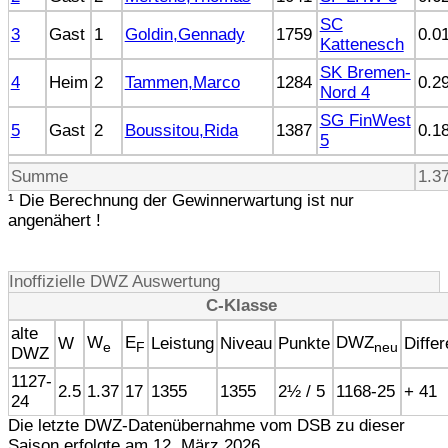
SC
3
Gast
1
Goldin,Gennady
1759
0.0
Kattenesch
SK Bremen-
4
Heim
2
Tammen,Marco
1284
0.2
Nord 4
SG FinWest
5
Gast
2
Boussitou,Rida
1387
0.1
5
Summe
1.3
¹ Die Berechnung der Gewinnerwartung ist nur
angenähert !
Inoffizielle DWZ Auswertung
C-Klasse
alte
W
E
DWZ
W
Leistung
Niveau
Punkte
Diffe
e
F
neu
DWZ
1127-
2.5
1.37
17
1355
1355
2½ / 5
1168-25
+ 41
24
Die letzte DWZ-Datenübernahme vom DSB zu dieser
Saison erfolgte am 12. März 2026