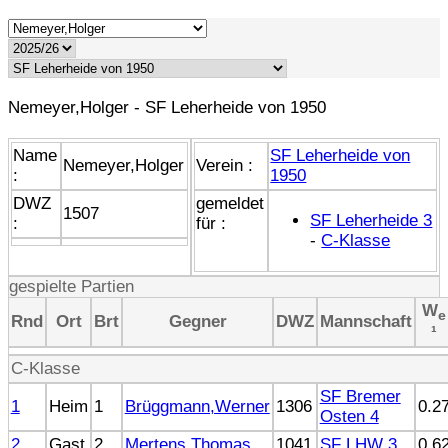
Nemeyer,Holger - SF Leherheide von 1950
Name
SF Leherheide von
Nemeyer,Holger
Verein :
:
1950
DWZ
gemeldet
1507
SF Leherheide 3
:
für :
-
C-Klasse
gespielte Partien
W
e
Rnd
Ort
Brt
Gegner
DWZ
Mannschaft
¹
C-Klasse
SF Bremer
1
Heim
1
Brüggmann,Werner
1306
0.2
Osten 4
2
Gast
2
Mertens,Thomas
1041
SF LHW 3
0.6