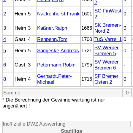
2
SG FinWest
2
Heim
5
Nackenhorst,Frank
1601
0
2
SK Bremen-
3
Heim
3
Kaßner,Ralph
1666
0
Nord 2
4
Gast
4
Rehpenn,Tom
1700
TuS Varrel 1
0
SV Werder
5
Heim
5
Samjeske,Andreas
1721
0
Bremen 5
SV Werder
6
Gast
3
Petermann,Robin
1795
-
Bremen 6
Gerhardt,Peter-
SF Bremer
8
Heim
4
1716
0
Michael
Osten 2
Summe
0
¹ Die Berechnung der Gewinnerwartung ist nur
angenähert !
Inoffizielle DWZ Auswertung
Stadtliga