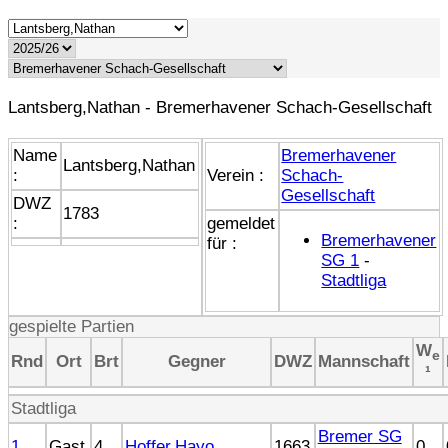
Lantsberg,Nathan - Bremerhavener Schach-Gesellschaft
Name
Bremerhavener
Lantsberg,Nathan
:
Verein :
Schach-
Gesellschaft
DWZ
1783
:
gemeldet
Bremerhavener
für :
SG 1
-
Stadtliga
gespielte Partien
W
e
Rnd
Ort
Brt
Gegner
DWZ
Mannschaft
¹
Stadtliga
Bremer SG
1
Gast
4
Hoffer,Hayo
1663
0