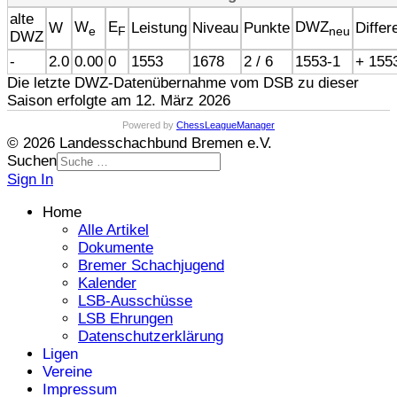
alte
W
E
DWZ
W
Leistung
Niveau
Punkte
Differ
e
F
neu
DWZ
-
2.0
0.00
0
1553
1678
2 / 6
1553-1
+ 155
Die letzte DWZ-Datenübernahme vom DSB zu dieser
Saison erfolgte am 12. März 2026
Powered by
ChessLeagueManager
© 2026 Landesschachbund Bremen e.V.
Suchen
Sign In
Home
Alle Artikel
Dokumente
Bremer Schachjugend
Kalender
LSB-Ausschüsse
LSB Ehrungen
Datenschutzerklärung
Ligen
Vereine
Impressum