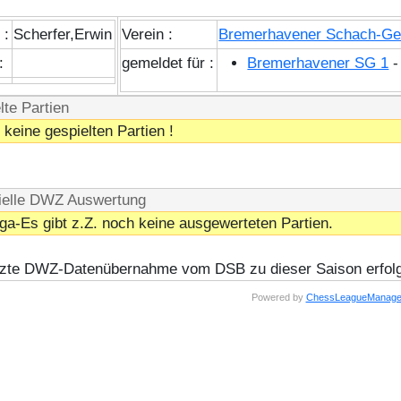
 :
Scherfer,Erwin
Verein :
Bremerhavener Schach-Ges
:
gemeldet für :
Bremerhavener SG 1
lte Partien
 keine gespielten Partien !
zielle DWZ Auswertung
iga-Es gibt z.Z. noch keine ausgewerteten Partien.
etzte DWZ-Datenübernahme vom DSB zu dieser Saison erfol
Powered by
ChessLeagueManage