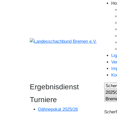
Ho
Li
Ve
Im
Ko
Ergebnisdienst
Turniere
Dähnepokal 2025/26
Scherf