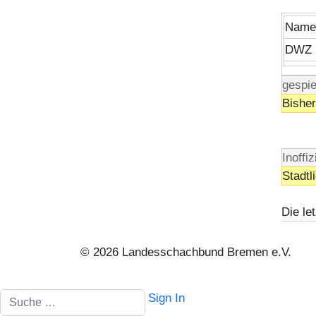
Name
DWZ 
gespie
Bisher
Inoffi
Stadtl
Die l
© 2026 Landesschachbund Bremen e.V.
Suchen
Sign In