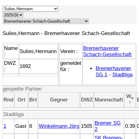
Sulies,Hermann - Bremerhavener Schach-Gesellschaft
Name
Bremerhavener
Sulies,Hermann
Verein :
:
Schach-Gesellschaft
DWZ
gemeldet
1692
Bremerhavener
:
für :
SG 1
-
Stadtliga
gespielte Partien
W
e
Rnd
Ort
Brt
Gegner
DWZ
Mannschaft
¹
Stadtliga
Bremer SG
1
Gast
8
Winkelmann,Jörg
1505
0.39
2
SK Bremen-