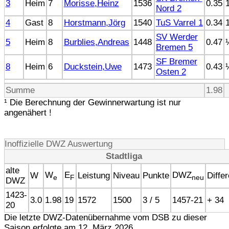
3
Heim
7
Morisse,Heinz
1536
0.35
Nord 2
4
Gast
8
Horstmann,Jörg
1540
TuS Varrel 1
0.34
SV Werder
5
Heim
8
Burblies,Andreas
1448
0.47
Bremen 5
SF Bremer
8
Heim
6
Duckstein,Uwe
1473
0.43
Osten 2
Summe
1.98
¹ Die Berechnung der Gewinnerwartung ist nur
angenähert !
Inoffizielle DWZ Auswertung
Stadtliga
alte
W
E
DWZ
W
Leistung
Niveau
Punkte
Diffe
e
F
neu
DWZ
1423-
3.0
1.98
19
1572
1500
3 / 5
1457-21
+ 34
20
Die letzte DWZ-Datenübernahme vom DSB zu dieser
Saison erfolgte am 12. März 2026