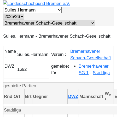
Sulies,Hermann - Bremerhavener Schach-Gesellschaft
Name
Bremerhavener
Sulies,Hermann
Verein :
:
Schach-Gesellschaft
DWZ
gemeldet
Bremerhavener
1692
:
für :
SG 1
-
Stadtliga
gespielte Partien
W
e
Rnd
Ort
Brt
Gegner
DWZ
Mannschaft
E
¹
Stadtliga