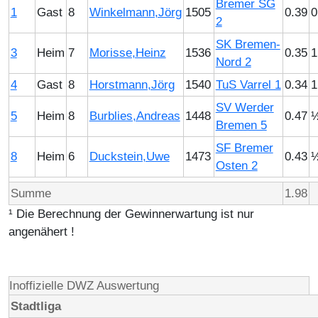
Bremer SG
1
Gast
8
Winkelmann,Jörg
1505
0.39
0
2
SK Bremen-
3
Heim
7
Morisse,Heinz
1536
0.35
1
Nord 2
4
Gast
8
Horstmann,Jörg
1540
TuS Varrel 1
0.34
1
SV Werder
5
Heim
8
Burblies,Andreas
1448
0.47
Bremen 5
SF Bremer
8
Heim
6
Duckstein,Uwe
1473
0.43
Osten 2
Summe
1.98
¹ Die Berechnung der Gewinnerwartung ist nur
angenähert !
Inoffizielle DWZ Auswertung
Stadtliga