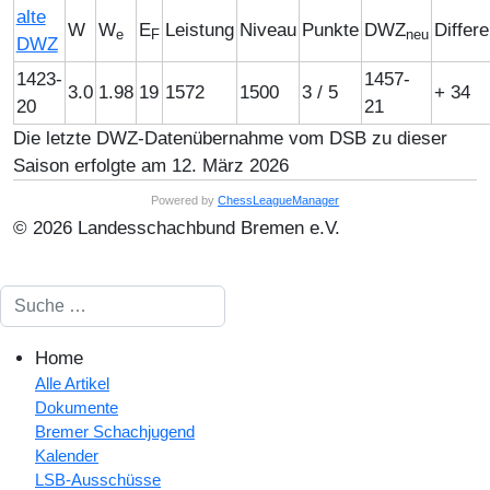
alte
W
W
E
Leistung
Niveau
Punkte
DWZ
Differ
e
F
neu
DWZ
1423-
1457-
3.0
1.98
19
1572
1500
3 / 5
+ 34
20
21
Die letzte DWZ-Datenübernahme vom DSB zu dieser
Saison erfolgte am 12. März 2026
Powered by
ChessLeagueManager
© 2026 Landesschachbund Bremen e.V.
Suchen
Home
Alle Artikel
Dokumente
Bremer Schachjugend
Kalender
LSB-Ausschüsse