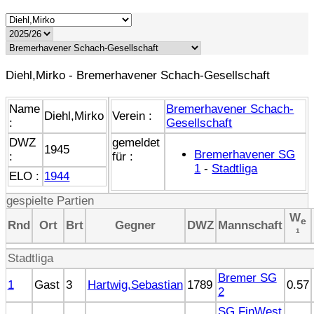
Diehl,Mirko - Bremerhavener Schach-Gesellschaft
Name
Bremerhavener Schach-
Diehl,Mirko
Verein :
:
Gesellschaft
DWZ
gemeldet
1945
Bremerhavener SG
:
für :
1
-
Stadtliga
ELO :
1944
gespielte Partien
W
e
Rnd
Ort
Brt
Gegner
DWZ
Mannschaft
¹
Stadtliga
Bremer SG
1
Gast
3
Hartwig,Sebastian
1789
0.57
2
SG FinWest