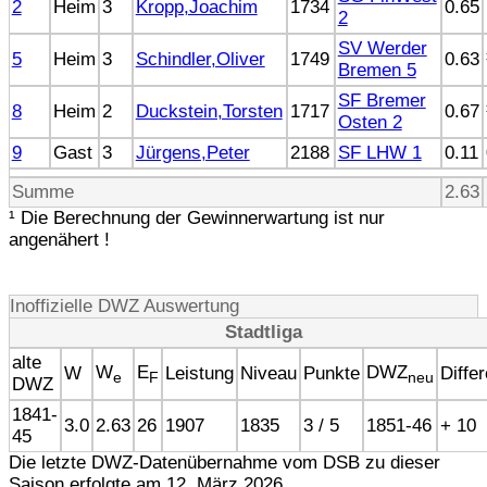
2
Heim
3
Kropp,Joachim
1734
0.65
2
SV Werder
5
Heim
3
Schindler,Oliver
1749
0.63
Bremen 5
SF Bremer
8
Heim
2
Duckstein,Torsten
1717
0.67
Osten 2
9
Gast
3
Jürgens,Peter
2188
SF LHW 1
0.11
Summe
2.63
¹ Die Berechnung der Gewinnerwartung ist nur
angenähert !
Inoffizielle DWZ Auswertung
Stadtliga
alte
W
E
DWZ
W
Leistung
Niveau
Punkte
Diffe
e
F
neu
DWZ
1841-
3.0
2.63
26
1907
1835
3 / 5
1851-46
+ 10
45
Die letzte DWZ-Datenübernahme vom DSB zu dieser
Saison erfolgte am 12. März 2026