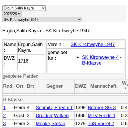
Ergün,Salih Kayra - SK Kirchweyhe 1947
Name
Ergün,Salih
Verein :
SK Kirchweyhe 1947
:
Kayra
gemeldet
SK Kirchweyhe 4
-
DWZ
für :
1716
B-Klasse
:
gespielte Partien
W
Rnd
Ort
Brt
Gegner
DWZ
Mannschaft
¹
B-Klasse
1
Heim
4
Schmitz,Friedrich
1399
Bremer SG 3
0.4
2
Gast
3
Drücker,Wilken
1486
MTV Riede 1
0.3
3
Heim
3
Menke,Stefan
1279
TuS Varrel 2
0.6