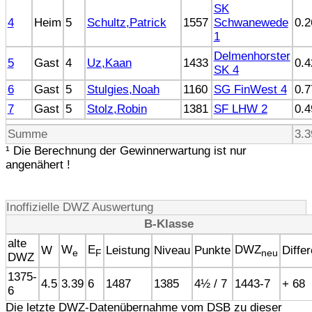
SK
4
Heim
5
Schultz,Patrick
1557
Schwanewede
0.2
1
Delmenhorster
5
Gast
4
Uz,Kaan
1433
0.4
SK 4
6
Gast
5
Stulgies,Noah
1160
SG FinWest 4
0.7
7
Gast
5
Stolz,Robin
1381
SF LHW 2
0.4
Summe
3.3
¹ Die Berechnung der Gewinnerwartung ist nur
angenähert !
Inoffizielle DWZ Auswertung
B-Klasse
alte
W
E
DWZ
W
Leistung
Niveau
Punkte
Diffe
e
F
neu
DWZ
1375-
4.5
3.39
6
1487
1385
4½ / 7
1443-7
+ 68
6
Die letzte DWZ-Datenübernahme vom DSB zu dieser