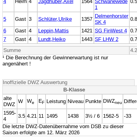
4
Heim
4
Jagdhuber,Axel
1564
Schwanewede
0.
1
Delmenhorster
5
Gast
3
Schlüter,Ulrike
1357
0.
SK 4
6
Gast
4
Leppin,Mattis
1421
SG FinWest 4
0.
7
Gast
4
Lundt,Heiko
1443
SF LHW 2
0.
Summe
4.
¹ Die Berechnung der Gewinnerwartung ist nur
angenähert !
Inoffizielle DWZ Auswertung
B-Klasse
alte
W
E
DWZ
W
Leistung
Niveau
Punkte
Diffe
e
F
neu
DWZ
1595-
3.5
4.21
11
1495
1438
3½ / 6
1562-5
-33
4
Die letzte DWZ-Datenübernahme vom DSB zu dieser
Saison erfolgte am 12. März 2026