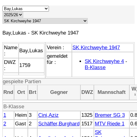
Bay,Lukas - SK Kirchweyhe 1947
Name
Verein :
SK Kirchweyhe 1947
Bay,Lukas
:
gemeldet
SK Kirchweyhe 4
-
DWZ
für :
1759
B-Klasse
:
gespielte Partien
W
Rnd
Ort
Brt
Gegner
DWZ
Mannschaft
¹
B-Klasse
1
Heim
3
Cini,Aziz
1325
Bremer SG 3
0.
2
Gast
2
Schäffer,Burghard
1517
MTV Riede 1
0.
SK