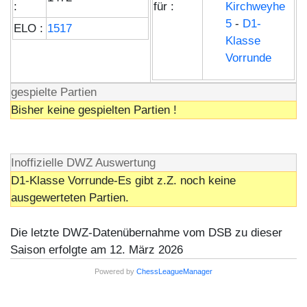
:
für :
Kirchweyhe
5
-
D1-
ELO :
1517
Klasse
Vorrunde
gespielte Partien
Bisher keine gespielten Partien !
Inoffizielle DWZ Auswertung
D1-Klasse Vorrunde-Es gibt z.Z. noch keine
ausgewerteten Partien.
Die letzte DWZ-Datenübernahme vom DSB zu dieser
Saison erfolgte am 12. März 2026
Powered by
ChessLeagueManager