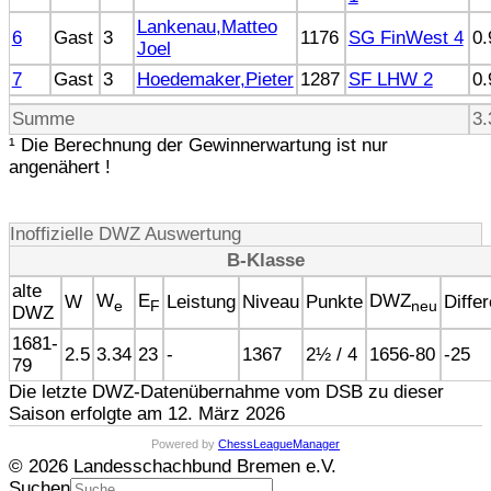
Lankenau,Matteo
6
Gast
3
1176
SG FinWest 4
0.
Joel
7
Gast
3
Hoedemaker,Pieter
1287
SF LHW 2
0.
Summe
3.
¹ Die Berechnung der Gewinnerwartung ist nur
angenähert !
Inoffizielle DWZ Auswertung
B-Klasse
alte
W
E
DWZ
W
Leistung
Niveau
Punkte
Diffe
e
F
neu
DWZ
1681-
2.5
3.34
23
-
1367
2½ / 4
1656-80
-25
79
Die letzte DWZ-Datenübernahme vom DSB zu dieser
Saison erfolgte am 12. März 2026
Powered by
ChessLeagueManager
© 2026 Landesschachbund Bremen e.V.
Suchen