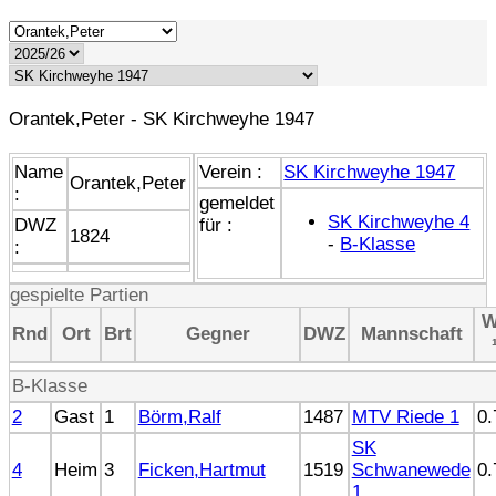
Orantek,Peter - SK Kirchweyhe 1947
Name
Verein :
SK Kirchweyhe 1947
Orantek,Peter
:
gemeldet
SK Kirchweyhe 4
DWZ
für :
1824
-
B-Klasse
:
gespielte Partien
Rnd
Ort
Brt
Gegner
DWZ
Mannschaft
B-Klasse
2
Gast
1
Börm,Ralf
1487
MTV Riede 1
0.
SK
4
Heim
3
Ficken,Hartmut
1519
Schwanewede
0.
1