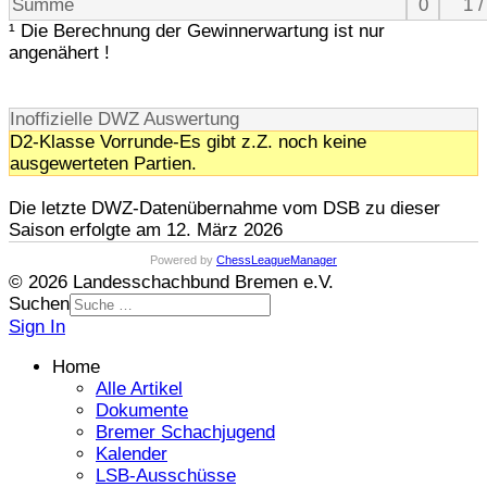
Summe
0
1 /
¹ Die Berechnung der Gewinnerwartung ist nur
angenähert !
Inoffizielle DWZ Auswertung
D2-Klasse Vorrunde-Es gibt z.Z. noch keine
ausgewerteten Partien.
Die letzte DWZ-Datenübernahme vom DSB zu dieser
Saison erfolgte am 12. März 2026
Powered by
ChessLeagueManager
© 2026 Landesschachbund Bremen e.V.
Suchen
Sign In
Home
Alle Artikel
Dokumente
Bremer Schachjugend
Kalender
LSB-Ausschüsse