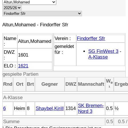
Altun,Mohamed - Findorffer Sfr
Name
Verein :
Findorffer Sfr
Altun,Mohamed
:
gemeldet
SG FinWest 3
-
DWZ
für :
1601
A-Klasse
:
ELO :
1621
gespielte Partien
W
e
Rnd
Ort
Brt
Gegner
DWZ
Mannschaft
Ergeb
¹
A-Klasse
SK Bremen-
6
Heim
8
Shaybel,Kirill
1314
0.5
½
Nord 3
Summe
0.5
0.5 /