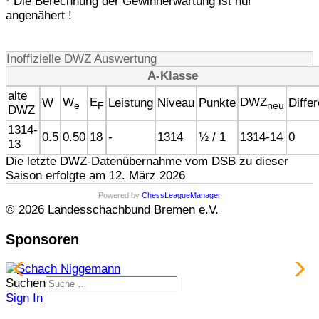
¹ Die Berechnung der Gewinnerwartung ist nur
angenähert !
Inoffizielle DWZ Auswertung
A-Klasse
alte
W
E
DWZ
W
Leistung
Niveau
Punkte
Diffe
e
F
neu
DWZ
1314-
0.5
0.50
18
-
1314
½ / 1
1314-14
0
13
Die letzte DWZ-Datenübernahme vom DSB zu dieser
Saison erfolgte am 12. März 2026
Powered by
ChessLeagueManager
© 2026 Landesschachbund Bremen e.V.
Sponsoren
Suchen
Sign In