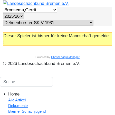
Dieser Spieler ist bisher für keine Mannschaft gemeldet
!
Powered by
ChessLeagueManager
© 2026 Landesschachbund Bremen e.V.
Suchen
Home
Alle Artikel
Dokumente
Bremer Schachjugend