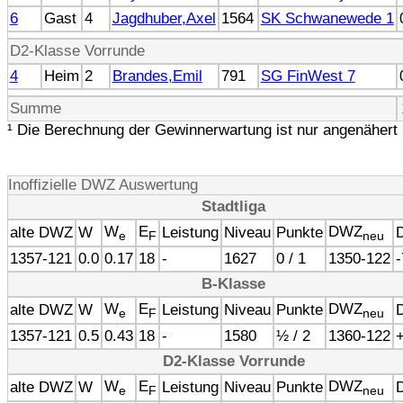
6
Gast
4
Jagdhuber,Axel
1564
SK Schwanewede 1
D2-Klasse Vorrunde
4
Heim
2
Brandes,Emil
791
SG FinWest 7
Summe
¹ Die Berechnung der Gewinnerwartung ist nur angenähert 
Inoffizielle DWZ Auswertung
Stadtliga
W
E
DWZ
alte DWZ
W
Leistung
Niveau
Punkte
D
e
F
neu
1357-121
0.0
0.17
18
-
1627
0 / 1
1350-122
-
B-Klasse
W
E
DWZ
alte DWZ
W
Leistung
Niveau
Punkte
D
e
F
neu
1357-121
0.5
0.43
18
-
1580
½ / 2
1360-122
+
D2-Klasse Vorrunde
W
E
DWZ
alte DWZ
W
Leistung
Niveau
Punkte
D
e
F
neu