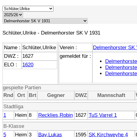
Schlüter,Ulrike - Delmenhorster SK V 1931
Name :
Schlüter,Ulrike
Verein :
Delmenhorster SK 
DWZ :
1627
gemeldet für :
Delmenhorste
ELO :
1620
Delmenhorste
Delmenhorste
gespielte Partien
Rnd
Ort
Brt
Gegner
DWZ
Mannschaft
Stadtliga
1
Heim
8
Recklies,Robin
1627
TuS Varrel 1
B-Klasse
5
Heim
3
Bay,Lukas
1595
SK Kirchweyhe 4