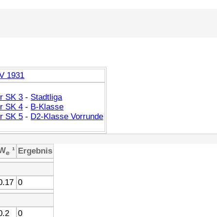
V 1931
r SK 3
-
Stadtliga
r SK 4
-
B-Klasse
r SK 5
-
D2-Klasse Vorrunde
W
¹
Ergebnis
e
0.17
0
0.2
0