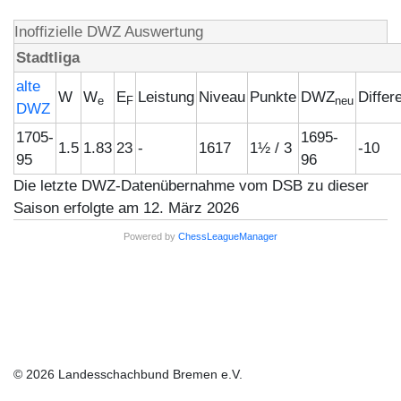
Inoffizielle DWZ Auswertung
Stadtliga
alte
W
W
E
Leistung
Niveau
Punkte
DWZ
Differ
e
F
neu
DWZ
1705-
1695-
1.5
1.83
23
-
1617
1½ / 3
-10
95
96
Die letzte DWZ-Datenübernahme vom DSB zu dieser
Saison erfolgte am 12. März 2026
Powered by
ChessLeagueManager
© 2026 Landesschachbund Bremen e.V.