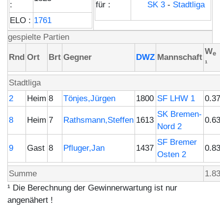
:
für :
SK 3
-
Stadtliga
ELO :
1761
gespielte Partien
W
e
Rnd
Ort
Brt
Gegner
DWZ
Mannschaft
¹
Stadtliga
2
Heim
8
Tönjes,Jürgen
1800
SF LHW 1
0.3
SK Bremen-
8
Heim
7
Rathsmann,Steffen
1613
0.6
Nord 2
SF Bremer
9
Gast
8
Pfluger,Jan
1437
0.8
Osten 2
Summe
1.8
¹ Die Berechnung der Gewinnerwartung ist nur
angenähert !