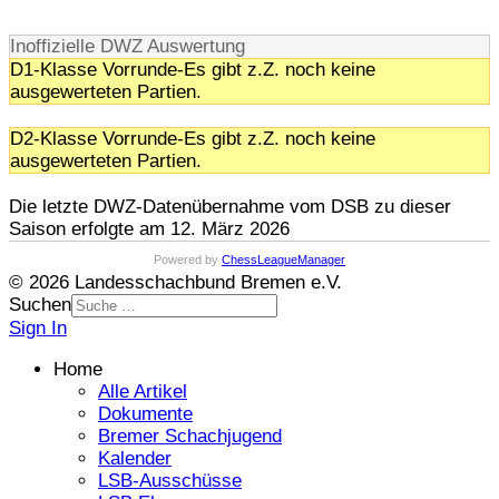
Inoffizielle DWZ Auswertung
D1-Klasse Vorrunde-Es gibt z.Z. noch keine
ausgewerteten Partien.
D2-Klasse Vorrunde-Es gibt z.Z. noch keine
ausgewerteten Partien.
Die letzte DWZ-Datenübernahme vom DSB zu dieser
Saison erfolgte am 12. März 2026
Powered by
ChessLeagueManager
© 2026 Landesschachbund Bremen e.V.
Suchen
Sign In
Home
Alle Artikel
Dokumente
Bremer Schachjugend
Kalender
LSB-Ausschüsse