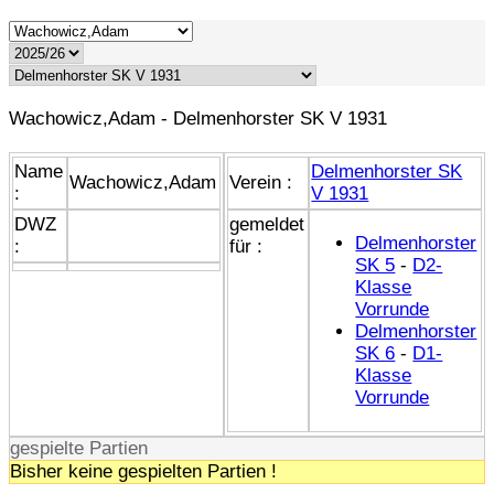
Wachowicz,Adam - Delmenhorster SK V 1931
Name
Delmenhorster SK
Wachowicz,Adam
Verein :
:
V 1931
DWZ
gemeldet
Delmenhorster
:
für :
SK 5
-
D2-
Klasse
Vorrunde
Delmenhorster
SK 6
-
D1-
Klasse
Vorrunde
gespielte Partien
Bisher keine gespielten Partien !