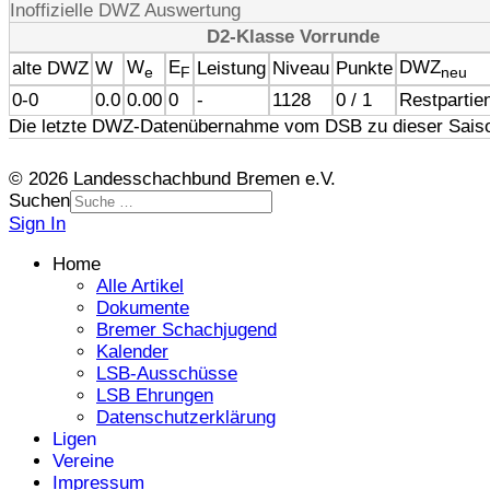
Inoffizielle DWZ Auswertung
D2-Klasse Vorrunde
W
E
DWZ
alte DWZ
W
Leistung
Niveau
Punkte
e
F
neu
0-0
0.0
0.00
0
-
1128
0 / 1
Restpartie
Die letzte DWZ-Datenübernahme vom DSB zu dieser Saiso
© 2026 Landesschachbund Bremen e.V.
Suchen
Sign In
Home
Alle Artikel
Dokumente
Bremer Schachjugend
Kalender
LSB-Ausschüsse
LSB Ehrungen
Datenschutzerklärung
Ligen
Vereine
Impressum