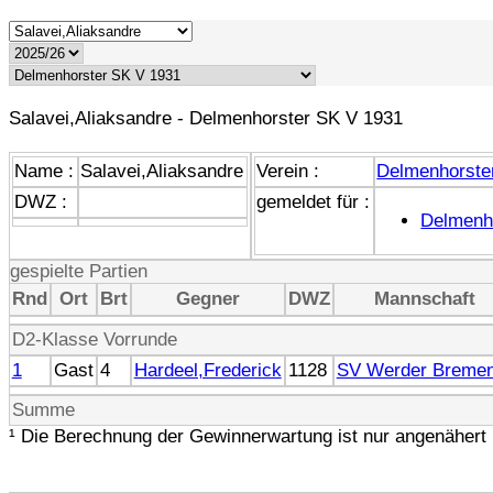
Salavei,Aliaksandre - Delmenhorster SK V 1931
Name :
Salavei,Aliaksandre
Verein :
Delmenhorste
DWZ :
gemeldet für :
Delmenh
gespielte Partien
Rnd
Ort
Brt
Gegner
DWZ
Mannschaft
D2-Klasse Vorrunde
1
Gast
4
Hardeel,Frederick
1128
SV Werder Bremen
Summe
¹ Die Berechnung der Gewinnerwartung ist nur angenähert 