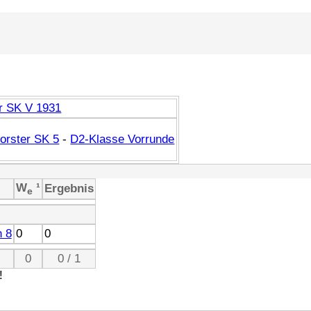
r SK V 1931
orster SK 5
-
D2-Klasse Vorrunde
W
¹
Ergebnis
e
 8
0
0
0
0 / 1
!