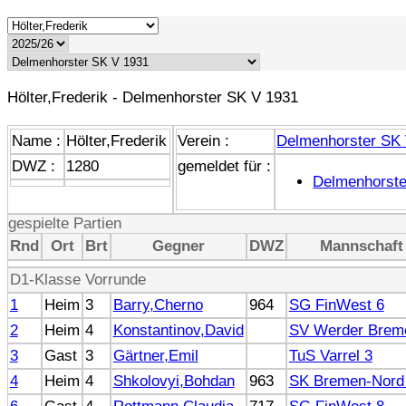
Hölter,Frederik - Delmenhorster SK V 1931
Name :
Hölter,Frederik
Verein :
Delmenhorster SK
DWZ :
1280
gemeldet für :
Delmenhorste
gespielte Partien
Rnd
Ort
Brt
Gegner
DWZ
Mannschaft
D1-Klasse Vorrunde
1
Heim
3
Barry,Cherno
964
SG FinWest 6
2
Heim
4
Konstantinov,David
SV Werder Brem
3
Gast
3
Gärtner,Emil
TuS Varrel 3
4
Heim
4
Shkolovyi,Bohdan
963
SK Bremen-Nord