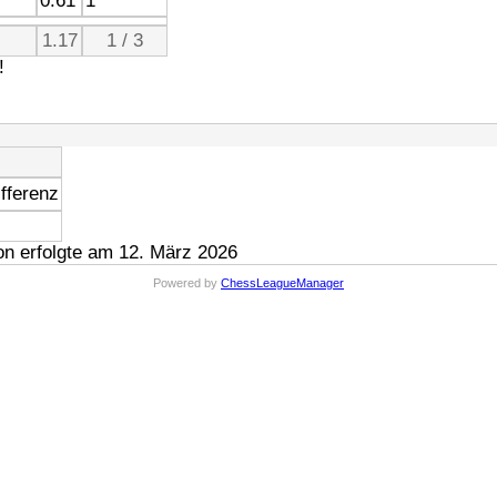
0.61
1
1.17
1 / 3
!
fferenz
n erfolgte am 12. März 2026
Powered by
ChessLeagueManager