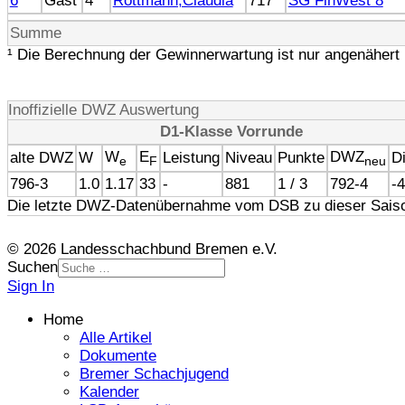
6
Gast
4
Rottmann,Claudia
717
SG FinWest 8
Summe
¹ Die Berechnung der Gewinnerwartung ist nur angenähert 
Inoffizielle DWZ Auswertung
D1-Klasse Vorrunde
W
E
DWZ
alte DWZ
W
Leistung
Niveau
Punkte
Di
e
F
neu
796-3
1.0
1.17
33
-
881
1 / 3
792-4
-4
Die letzte DWZ-Datenübernahme vom DSB zu dieser Saiso
© 2026 Landesschachbund Bremen e.V.
Suchen
Sign In
Home
Alle Artikel
Dokumente
Bremer Schachjugend
Kalender