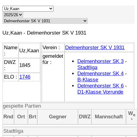
Uz,Kaan - Delmenhorster SK V 1931
Name
Verein :
Delmenhorster SK V 1931
Uz,Kaan
:
gemeldet
Delmenhorster SK 3
-
DWZ
für :
1845
Stadtliga
:
Delmenhorster SK 4
-
ELO :
1746
B-Klasse
Delmenhorster SK 6
-
D1-Klasse Vorrunde
gespielte Partien
W
e
Rnd
Ort
Brt
Gegner
DWZ
Mannschaft
¹
Stadtliga