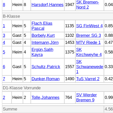
SK Bremen-
8
Heim
8
Harsdorf,Hannes
1947
0.04
Nord 2
B-Klasse
Flach,Elias
1
Heim
5
1135
SG FinWest 4
0.85
Pascal
3
Gast
5
Borbely,Kurt
1102
Bremer SG 3
0.88
4
Gast
4
Intemann,Jörn
1453
MTV Riede 1
0.47
Ergün,Salih
SK
5
Heim
4
1375
0.58
Kayra
Kirchweyhe 4
SK
6
Gast
5
Schultz,Patrick
1557
Schwanewede
0.33
1
7
Heim
5
Dunker,Roman
1490
TuS Varrel 2
0.42
D1-Klasse Vorrunde
SV Werder
2
Heim
2
Tolle,Johannes
764
0.99
Bremen 9
Summe
4.56