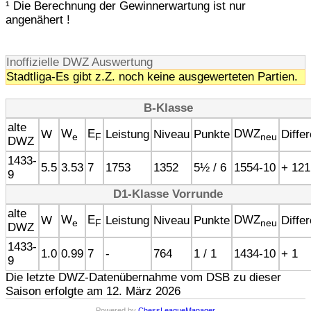
¹ Die Berechnung der Gewinnerwartung ist nur
angenähert !
Inoffizielle DWZ Auswertung
Stadtliga-Es gibt z.Z. noch keine ausgewerteten Partien.
B-Klasse
alte
W
E
DWZ
W
Leistung
Niveau
Punkte
Diffe
e
F
neu
DWZ
1433-
5.5
3.53
7
1753
1352
5½ / 6
1554-10
+ 121
9
D1-Klasse Vorrunde
alte
W
E
DWZ
W
Leistung
Niveau
Punkte
Diffe
e
F
neu
DWZ
1433-
1.0
0.99
7
-
764
1 / 1
1434-10
+ 1
9
Die letzte DWZ-Datenübernahme vom DSB zu dieser
Saison erfolgte am 12. März 2026
Powered by
ChessLeagueManager