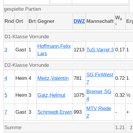
gespielte Partien
W
e
Rnd
Ort
Brt
Gegner
DWZ
Mannschaft
Er
¹
D1-Klasse Vorrunde
Hoffmann,Felix
3
Gast
1
1213
TuS Varrel 3
0.17
1
Lars
D2-Klasse Vorrunde
SG FinWest
4
Heim
4
Meitz,Valentin
781
0.72
1
7
Bremer SG
5
Heim
3
Gatz,Helmut
1075
0.32
½
4
MTV Riede
7
Gast
3
Schmiedt,Erwin
993
-
+
2
Summe
1.21
2