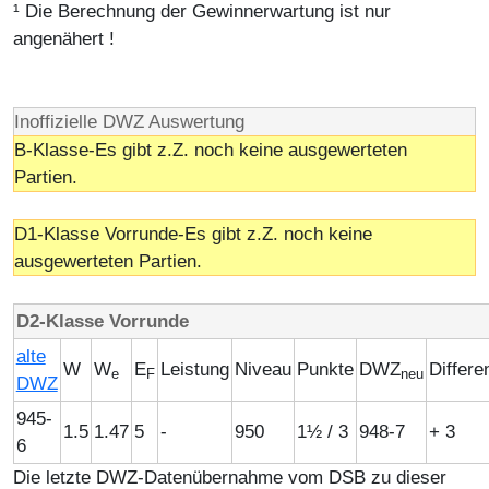
¹ Die Berechnung der Gewinnerwartung ist nur
angenähert !
Inoffizielle DWZ Auswertung
B-Klasse-Es gibt z.Z. noch keine ausgewerteten
Partien.
D1-Klasse Vorrunde-Es gibt z.Z. noch keine
ausgewerteten Partien.
D2-Klasse Vorrunde
alte
W
W
E
Leistung
Niveau
Punkte
DWZ
Differe
e
F
neu
DWZ
945-
1.5
1.47
5
-
950
1½ / 3
948-7
+ 3
6
Die letzte DWZ-Datenübernahme vom DSB zu dieser