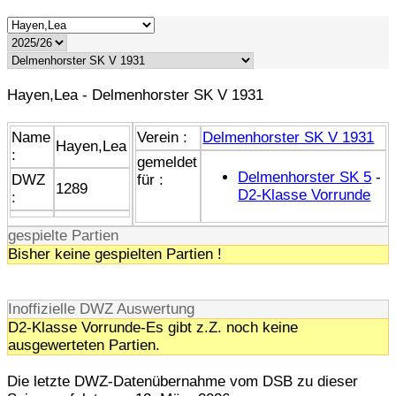
Hayen,Lea - Delmenhorster SK V 1931
Name
Verein :
Delmenhorster SK V 1931
Hayen,Lea
:
gemeldet
Delmenhorster SK 5
-
DWZ
für :
1289
D2-Klasse Vorrunde
:
gespielte Partien
Bisher keine gespielten Partien !
Inoffizielle DWZ Auswertung
D2-Klasse Vorrunde-Es gibt z.Z. noch keine
ausgewerteten Partien.
Die letzte DWZ-Datenübernahme vom DSB zu dieser