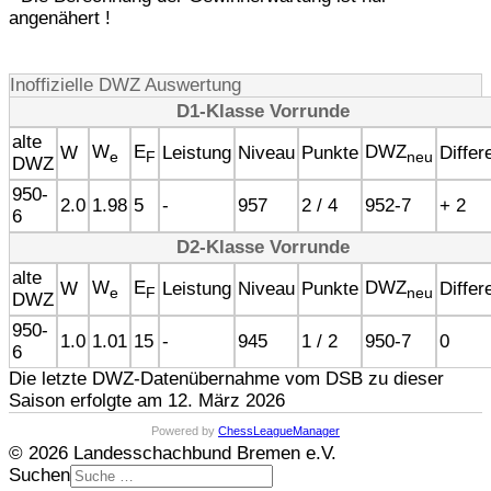
angenähert !
Inoffizielle DWZ Auswertung
D1-Klasse Vorrunde
alte
W
E
DWZ
W
Leistung
Niveau
Punkte
Differ
e
F
neu
DWZ
950-
2.0
1.98
5
-
957
2 / 4
952-7
+ 2
6
D2-Klasse Vorrunde
alte
W
E
DWZ
W
Leistung
Niveau
Punkte
Differ
e
F
neu
DWZ
950-
1.0
1.01
15
-
945
1 / 2
950-7
0
6
Die letzte DWZ-Datenübernahme vom DSB zu dieser
Saison erfolgte am 12. März 2026
Powered by
ChessLeagueManager
© 2026 Landesschachbund Bremen e.V.
Suchen