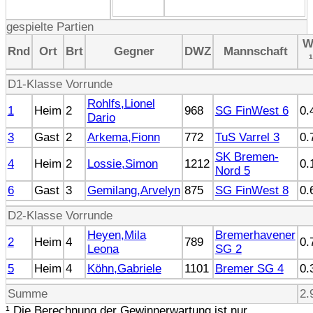
gespielte Partien
Rnd
Ort
Brt
Gegner
DWZ
Mannschaft
¹
D1-Klasse Vorrunde
Rohlfs,Lionel
1
Heim
2
968
SG FinWest 6
0.
Dario
3
Gast
2
Arkema,Fionn
772
TuS Varrel 3
0.
SK Bremen-
4
Heim
2
Lossie,Simon
1212
0.
Nord 5
6
Gast
3
Gemilang,Arvelyn
875
SG FinWest 8
0.
D2-Klasse Vorrunde
Heyen,Mila
Bremerhavener
2
Heim
4
789
0.
Leona
SG 2
5
Heim
4
Köhn,Gabriele
1101
Bremer SG 4
0.
Summe
2.
¹ Die Berechnung der Gewinnerwartung ist nur