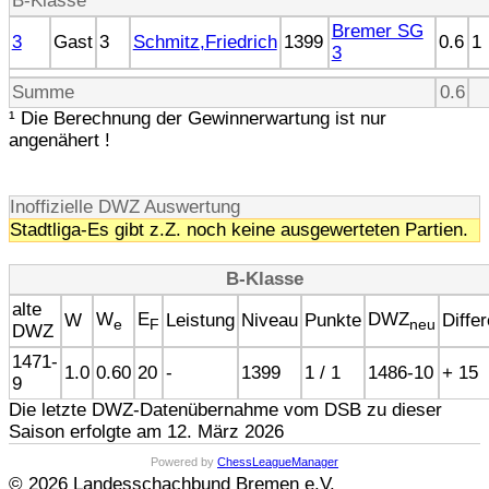
B-Klasse
Bremer SG
3
Gast
3
Schmitz,Friedrich
1399
0.6
1
3
Summe
0.6
¹ Die Berechnung der Gewinnerwartung ist nur
angenähert !
Inoffizielle DWZ Auswertung
Stadtliga-Es gibt z.Z. noch keine ausgewerteten Partien.
B-Klasse
alte
W
E
DWZ
W
Leistung
Niveau
Punkte
Diffe
e
F
neu
DWZ
1471-
1.0
0.60
20
-
1399
1 / 1
1486-10
+ 15
9
Die letzte DWZ-Datenübernahme vom DSB zu dieser
Saison erfolgte am 12. März 2026
Powered by
ChessLeagueManager
© 2026 Landesschachbund Bremen e.V.