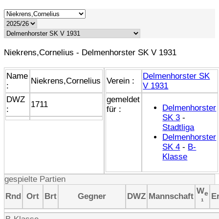
Niekrens,Cornelius - Delmenhorster SK V 1931
Name
Delmenhorster SK
Niekrens,Cornelius
Verein :
:
V 1931
DWZ
gemeldet
1711
Delmenhorster
:
für :
SK 3
-
Stadtliga
Delmenhorster
SK 4
-
B-
Klasse
gespielte Partien
W
e
Rnd
Ort
Brt
Gegner
DWZ
Mannschaft
E
¹