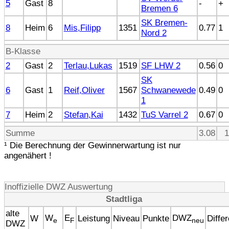
5
Gast
8
-
+
Bremen 6
SK Bremen-
8
Heim
6
Mis,Filipp
1351
0.77
1
Nord 2
B-Klasse
2
Gast
2
Terlau,Lukas
1519
SF LHW 2
0.56
0
SK
6
Gast
1
Reif,Oliver
1567
Schwanewede
0.49
0
1
7
Heim
2
Stefan,Kai
1432
TuS Varrel 2
0.67
0
Summe
3.08
1
¹ Die Berechnung der Gewinnerwartung ist nur
angenähert !
Inoffizielle DWZ Auswertung
Stadtliga
alte
W
E
DWZ
W
Leistung
Niveau
Punkte
Diffe
e
F
neu
DWZ