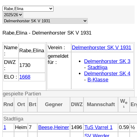
Rabe,Elina - Delmenhorster SK V 1931
Name
Verein :
Delmenhorster SK V 1931
Rabe,Elina
:
gemeldet
Delmenhorster SK 3
DWZ
für :
1730
-
Stadtliga
:
Delmenhorster SK 4
ELO :
1668
-
B-Klasse
gespielte Partien
W
e
Rnd
Ort
Brt
Gegner
DWZ
Mannschaft
Er
¹
Stadtliga
1
Heim
7
Beese,Heiner
1496
TuS Varrel 1
0.59
½
SV Werder