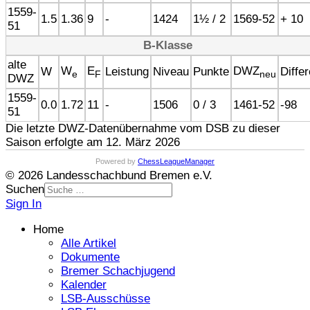
1559-
1.5
1.36
9
-
1424
1½ / 2
1569-52
+ 10
51
B-Klasse
alte
W
E
DWZ
W
Leistung
Niveau
Punkte
Diffe
e
F
neu
DWZ
1559-
0.0
1.72
11
-
1506
0 / 3
1461-52
-98
51
Die letzte DWZ-Datenübernahme vom DSB zu dieser
Saison erfolgte am 12. März 2026
Powered by
ChessLeagueManager
© 2026 Landesschachbund Bremen e.V.
Suchen
Sign In
Home
Alle Artikel
Dokumente
Bremer Schachjugend
Kalender
LSB-Ausschüsse