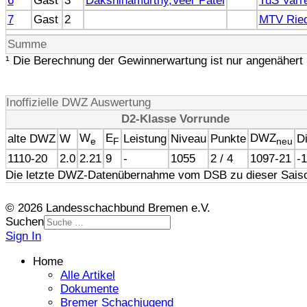
6
Gast
3
Dakshinamurthy,Veer Patel
TuS Varre
7
Gast
2
MTV Rie
Summe
¹ Die Berechnung der Gewinnerwartung ist nur angenähert 
Inoffizielle DWZ Auswertung
D2-Klasse Vorrunde
W
E
DWZ
alte DWZ
W
Leistung
Niveau
Punkte
Di
e
F
neu
1110-20
2.0
2.21
9
-
1055
2 / 4
1097-21
-
Die letzte DWZ-Datenübernahme vom DSB zu dieser Saiso
© 2026 Landesschachbund Bremen e.V.
Suchen
Sign In
Home
Alle Artikel
Dokumente
Bremer Schachjugend