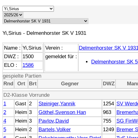
Yi,Sirius - Delmenhorster SK V 1931
Name :
Yi,Sirius
Verein :
Delmenhorster SK V 193
DWZ :
1500
gemeldet für :
Delmenhorster SK 5
ELO :
1586
gespielte Partien
Rnd
Ort
Brt
Gegner
DWZ
Man
D2-Klasse Vorrunde
1
Gast
2
Steiniger,Yannik
1254
SV Werd
2
Heim
3
Göthel,Svenson Han
963
Bremerha
4
Heim
3
Pavlov,David
755
SG FinWe
5
Heim
2
Bartels,Volker
1249
Bremer 