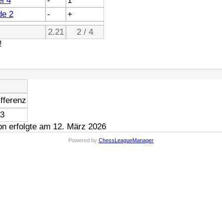
l 4
-
1
de 2
-
+
2.21
2 / 4
!
fferenz
13
n erfolgte am 12. März 2026
Powered by
ChessLeagueManager