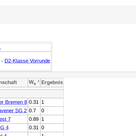
1
-
D2-Klasse Vorrunde
W
¹
nschaft
Ergebnis
e
er Bremen 8
0.31
1
vener SG 2
0.7
0
st 7
0.89
1
SG 4
0.31
0