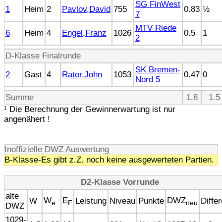
SG FinWest
1
Heim
2
Pavlov,David
755
0.83
½
7
MTV Riede
6
Heim
4
Engel,Franz
1026
0.5
1
2
D-Klasse Finalrunde
SK Bremen-
2
Gast
4
Rator,John
1053
0.47
0
Nord 5
Summe
1.8
1.5 
¹ Die Berechnung der Gewinnerwartung ist nur
angenähert !
Inoffizielle DWZ Auswertung
B-Klasse-Es gibt z.Z. noch keine ausgewerteten Partien.
D2-Klasse Vorrunde
alte
W
E
DWZ
W
Leistung
Niveau
Punkte
Diffe
e
F
neu
DWZ
1029-