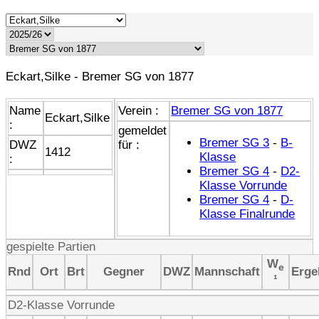
Eckart,Silke - Bremer SG von 1877
Name
Verein :
Bremer SG von 1877
Eckart,Silke
:
gemeldet
Bremer SG 3
-
B-
DWZ
für :
1412
Klasse
:
Bremer SG 4
-
D2-
Klasse Vorrunde
Bremer SG 4
-
D-
Klasse Finalrunde
gespielte Partien
W
e
Rnd
Ort
Brt
Gegner
DWZ
Mannschaft
Erge
¹
D2-Klasse Vorrunde