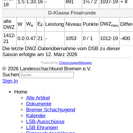
1.5
1.33
16
-
891
1½ / 2
1037-19
+ 8
18
D-Klasse Finalrunde
alte
W
E
DWZ
W
Leistung
Niveau
Punkte
Diffe
e
F
neu
DWZ
1412-
0.0
0.47
21
-
1053
0 / 1
1012-19
-400
21
Die letzte DWZ-Datenübernahme vom DSB zu dieser
Saison erfolgte am 12. März 2026
Powered by
ChessLeagueManager
© 2026 Landesschachbund Bremen e.V.
Suchen
Sign In
Home
Alle Artikel
Dokumente
Bremer Schachjugend
Kalender
LSB-Ausschüsse
LSB Ehrungen