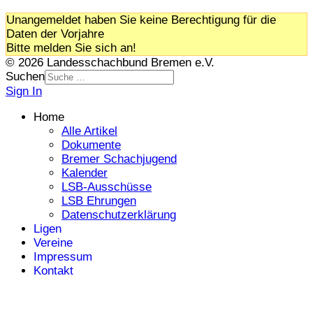
Unangemeldet haben Sie keine Berechtigung für die
Daten der Vorjahre
Bitte melden Sie sich an!
© 2026 Landesschachbund Bremen e.V.
Suchen
Sign In
Home
Alle Artikel
Dokumente
Bremer Schachjugend
Kalender
LSB-Ausschüsse
LSB Ehrungen
Datenschutzerklärung
Ligen
Vereine
Impressum
Kontakt