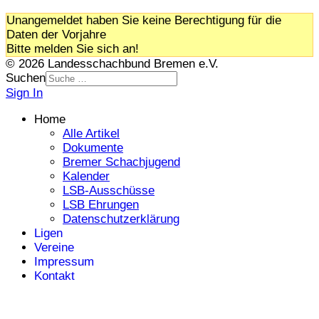
Unangemeldet haben Sie keine Berechtigung für die
Daten der Vorjahre
Bitte melden Sie sich an!
© 2026 Landesschachbund Bremen e.V.
Suchen
Sign In
Home
Alle Artikel
Dokumente
Bremer Schachjugend
Kalender
LSB-Ausschüsse
LSB Ehrungen
Datenschutzerklärung
Ligen
Vereine
Impressum
Kontakt