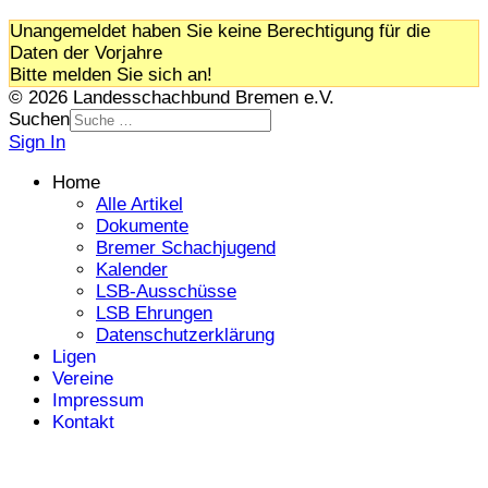
Unangemeldet haben Sie keine Berechtigung für die
Daten der Vorjahre
Bitte melden Sie sich an!
© 2026 Landesschachbund Bremen e.V.
Suchen
Sign In
Home
Alle Artikel
Dokumente
Bremer Schachjugend
Kalender
LSB-Ausschüsse
LSB Ehrungen
Datenschutzerklärung
Ligen
Vereine
Impressum
Kontakt