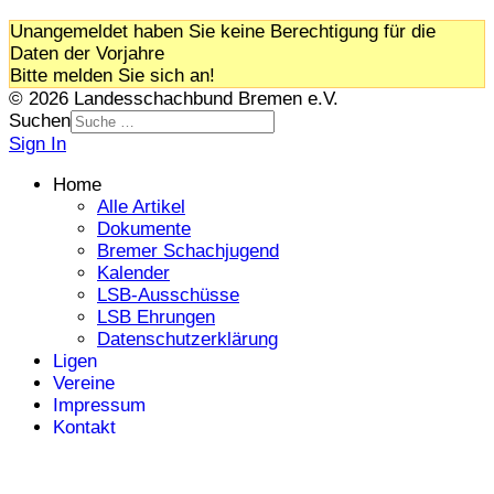
Unangemeldet haben Sie keine Berechtigung für die
Daten der Vorjahre
Bitte melden Sie sich an!
© 2026 Landesschachbund Bremen e.V.
Suchen
Sign In
Home
Alle Artikel
Dokumente
Bremer Schachjugend
Kalender
LSB-Ausschüsse
LSB Ehrungen
Datenschutzerklärung
Ligen
Vereine
Impressum
Kontakt