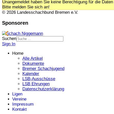
Unangemeldet haben Sie keine Berechtigung für die Daten 
Bitte melden Sie sich an!
© 2026 Landesschachbund Bremen e.V.
Sponsoren
Suchen
Sign In
Home
Alle Artikel
Dokumente
Bremer Schachjugend
Kalender
LSB-Ausschüsse
LSB Ehrungen
Datenschutzerklärung
Ligen
Vereine
Impressum
Kontakt